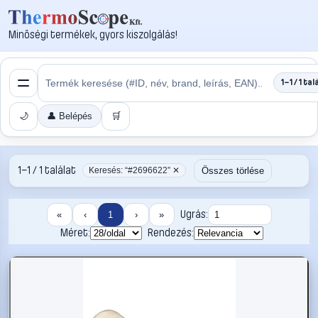
Minőségi termékek, gyors kiszolgálás!
1–1 / 1 tal
🌙
👤 Belépés
🛒
1–1 / 1 találat
Összes törlése
Keresés: “#2696622” ✕
Ugrás:
«
‹
1
›
»
Méret:
Rendezés: