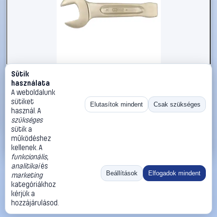
Sütik
#2696622
használata
KS Tools 9637723 963.7723 Ütős csavarkulcs
A weboldalunk
Kulcsszélesség (coll) 4 1/2
sütiket
Elutasítok mindent
Csak szükséges
használ. A
KS Tools
Egyoldalas villáskulcsok
szükséges
443 990 Ft
sütik a
működéshez
Kosárba
Azonnali vásárlás
kellenek. A
funkcionális
,
analitikai
és
Ugrás:
«
‹
1
›
»
Beállítások
Elfogadok mindent
marketing
Méret:
Rendezés:
kategóriákhoz
kérjük a
©
2026
ÁSZF
Adatvédelem
Impresszum
Kapcsolat
hozzájárulásod.
ThermoScope
Cégbemutató
Sütibeállítások