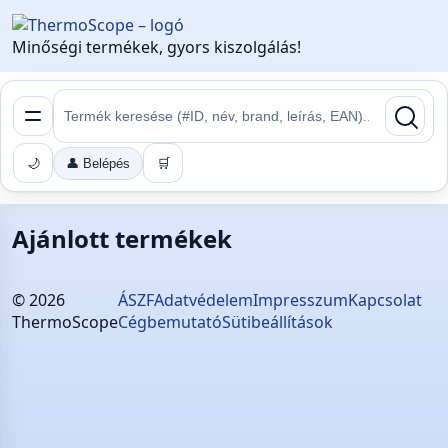
Minőségi termékek, gyors kiszolgálás!
🌙
👤 Belépés
🛒
Ajánlott termékek
©
2026
ÁSZF
Adatvédelem
Impresszum
Kapcsolat
ThermoScope
Cégbemutató
Sütibeállítások