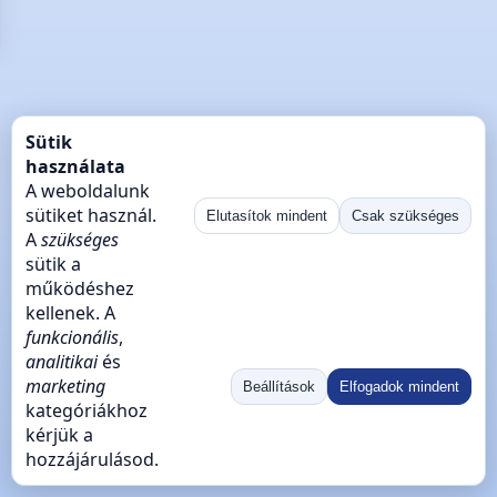
Sütik
használata
A weboldalunk
sütiket használ.
Elutasítok mindent
Csak szükséges
A
szükséges
sütik a
működéshez
kellenek. A
funkcionális
,
analitikai
és
marketing
Beállítások
Elfogadok mindent
kategóriákhoz
kérjük a
hozzájárulásod.