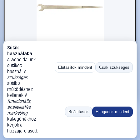
Sütik
#2696650
használata
KS Tools 9638109 963.8109 Szerelő villáskulcs
A weboldalunk
Kulcsszélesség (coll) 3/4
sütiket
Elutasítok mindent
Csak szükséges
használ. A
KS Tools
Egyoldalas villáskulcsok
szükséges
28 990 Ft
sütik a
működéshez
Kosárba
Azonnali vásárlás
kellenek. A
funkcionális
,
analitikai
és
Ugrás:
«
‹
1
›
»
Beállítások
Elfogadok mindent
marketing
Méret:
Rendezés:
kategóriákhoz
kérjük a
©
2026
ÁSZF
Adatvédelem
Impresszum
Kapcsolat
hozzájárulásod.
ThermoScope
Cégbemutató
Sütibeállítások