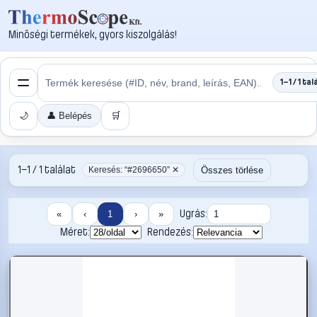
Minőségi termékek, gyors kiszolgálás!
1–1 / 1 tal
🌙
👤 Belépés
🛒
1–1 / 1 találat
Összes törlése
Keresés: “#2696650” ✕
Ugrás:
«
‹
1
›
»
Méret:
Rendezés: