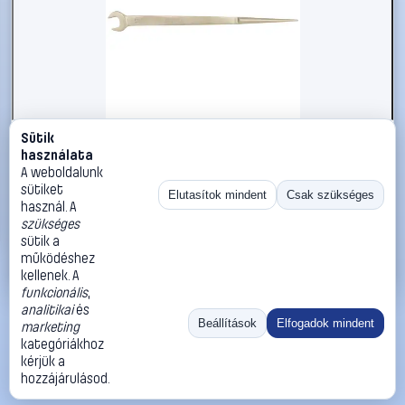
Sütik
#2696653
használata
KS Tools 9638112 963.8112 Szerelő villáskulcs
A weboldalunk
Kulcsszélesség (coll) 7/8
sütiket
Elutasítok mindent
Csak szükséges
használ. A
KS Tools
Egyoldalas villáskulcsok
szükséges
32 990 Ft
sütik a
működéshez
Kosárba
Azonnali vásárlás
kellenek. A
funkcionális
,
analitikai
és
Ugrás:
«
‹
1
›
»
Beállítások
Elfogadok mindent
marketing
Méret:
Rendezés:
kategóriákhoz
kérjük a
©
2026
ÁSZF
Adatvédelem
Impresszum
Kapcsolat
hozzájárulásod.
ThermoScope
Cégbemutató
Sütibeállítások