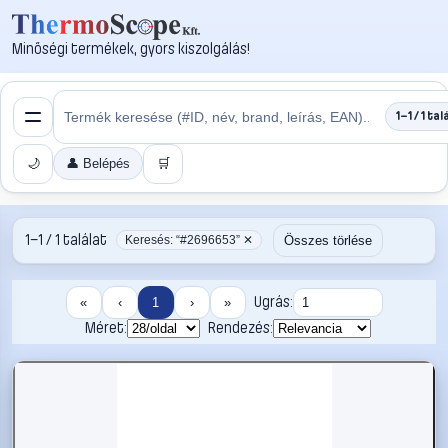
Minőségi termékek, gyors kiszolgálás!
1–1 / 1 tal
🌙
👤 Belépés
🛒
1–1 / 1 találat
Összes törlése
Keresés: “#2696653” ✕
Ugrás:
«
‹
1
›
»
Méret:
Rendezés: