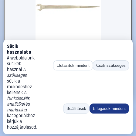
Sütik
#2696654
használata
KS Tools 9638113 963.8113 Szerelő villáskulcs
A weboldalunk
Kulcsszélesség (coll) 15/16
sütiket
Elutasítok mindent
Csak szükséges
használ. A
KS Tools
Egyoldalas villáskulcsok
szükséges
38 990 Ft
sütik a
működéshez
Kosárba
Azonnali vásárlás
kellenek. A
funkcionális
,
analitikai
és
Ugrás:
«
‹
1
›
»
Beállítások
Elfogadok mindent
marketing
Méret:
Rendezés:
kategóriákhoz
kérjük a
©
2026
ÁSZF
Adatvédelem
Impresszum
Kapcsolat
hozzájárulásod.
ThermoScope
Cégbemutató
Sütibeállítások