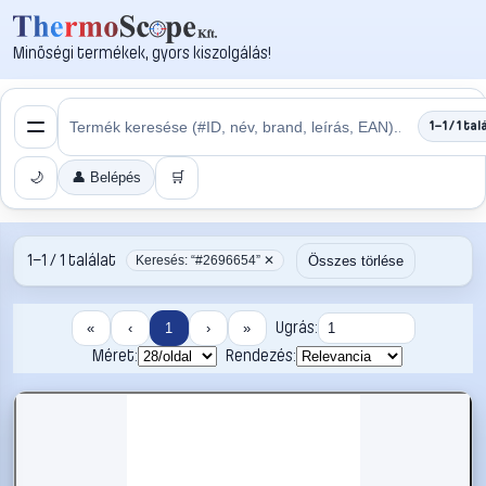
Minőségi termékek, gyors kiszolgálás!
1–1 / 1 tal
🌙
👤 Belépés
🛒
1–1 / 1 találat
Összes törlése
Keresés: “#2696654” ✕
Ugrás:
«
‹
1
›
»
Méret:
Rendezés: