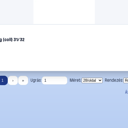
 (coll) 31/32
Ugrás:
Méret:
Rendezés:
1
›
»
Á