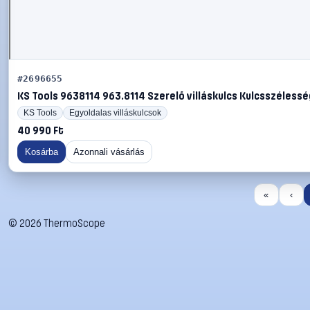
#2696655
KS Tools 9638114 963.8114 Szerelő villáskulcs Kulcsszélesség
KS Tools
Egyoldalas villáskulcsok
40 990 Ft
Kosárba
Azonnali vásárlás
«
‹
©
2026
ThermoScope