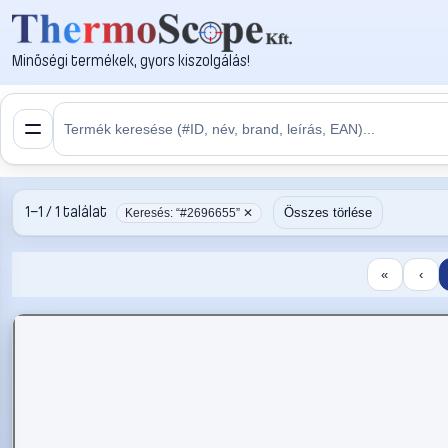
Minőségi termékek, gyors kiszolgálás!
1–1 / 1 találat
Összes törlése
Keresés: “#2696655” ✕
«
‹