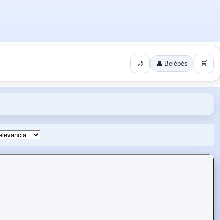
🌙
👤 Belépés
🛒