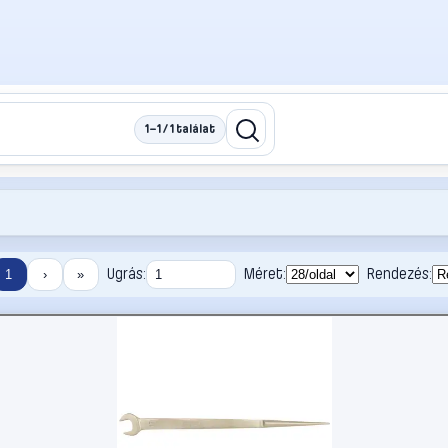
1–1 / 1 találat
Ugrás:
Méret:
Rendezés:
1
›
»