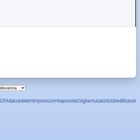
SZF
Adatvédelem
Impresszum
Kapcsolat
Cégbemutató
Sütibeállítások