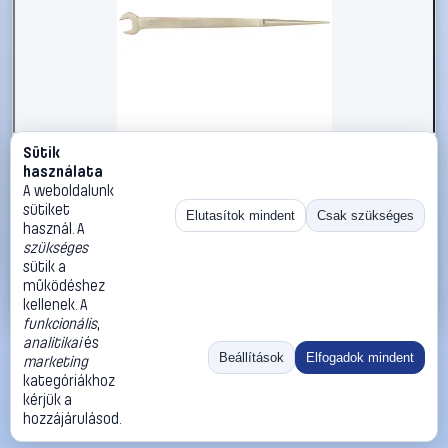
Sütik
#2696657
használata
KS Tools 9638116 963.8116 Szerelő villáskulcs
A weboldalunk
Kulcsszélesség (coll) 1 1/16
sütiket
Elutasítok mindent
Csak szükséges
használ. A
KS Tools
Egyoldalas villáskulcsok
szükséges
39 990 Ft
sütik a
működéshez
Kosárba
Azonnali vásárlás
kellenek. A
funkcionális
,
analitikai
és
Ugrás:
«
‹
1
›
»
Beállítások
Elfogadok mindent
marketing
Méret:
Rendezés:
kategóriákhoz
kérjük a
©
2026
ÁSZF
Adatvédelem
Impresszum
Kapcsolat
hozzájárulásod.
ThermoScope
Cégbemutató
Sütibeállítások