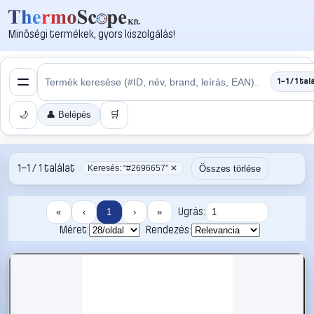
Minőségi termékek, gyors kiszolgálás!
1–1 / 1 tal
🌙
👤 Belépés
🛒
1–1 / 1 találat
Összes törlése
Keresés: “#2696657” ✕
Ugrás:
«
‹
1
›
»
Méret:
Rendezés: