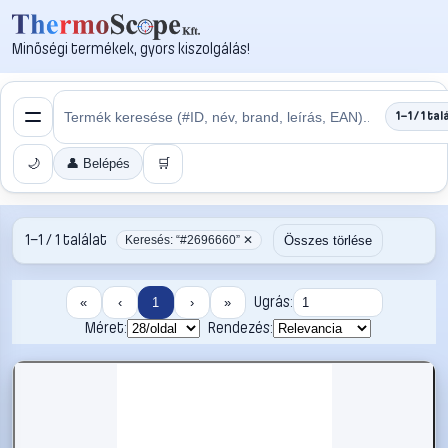
Minőségi termékek, gyors kiszolgálás!
1–1 / 1 tal
🌙
👤 Belépés
🛒
1–1 / 1 találat
Összes törlése
Keresés: “#2696660” ✕
Ugrás:
«
‹
1
›
»
Méret:
Rendezés: