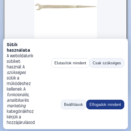
Sütik
#2696660
használata
KS Tools 9638119 963.8119 Szerelő villáskulcs
A weboldalunk
Kulcsszélesség (coll) 1 1/4
sütiket
Elutasítok mindent
Csak szükséges
használ. A
KS Tools
Egyoldalas villáskulcsok
szükséges
46 990 Ft
sütik a
működéshez
Kosárba
Azonnali vásárlás
kellenek. A
funkcionális
,
analitikai
és
Ugrás:
«
‹
1
›
»
Beállítások
Elfogadok mindent
marketing
Méret:
Rendezés:
kategóriákhoz
kérjük a
©
2026
ÁSZF
Adatvédelem
Impresszum
Kapcsolat
hozzájárulásod.
ThermoScope
Cégbemutató
Sütibeállítások