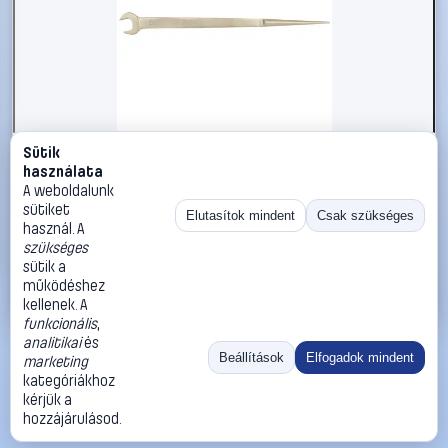
Sütik
#2696664
használata
KS Tools 9638123 963.8123 Szerelő villáskulcs
A weboldalunk
Kulcsszélesség (coll) 1 1/2
sütiket
Elutasítok mindent
Csak szükséges
használ. A
KS Tools
Egyoldalas villáskulcsok
szükséges
59 990 Ft
sütik a
működéshez
Kosárba
Azonnali vásárlás
kellenek. A
funkcionális
,
analitikai
és
Ugrás:
«
‹
1
›
»
Beállítások
Elfogadok mindent
marketing
Méret:
Rendezés:
kategóriákhoz
kérjük a
©
2026
ÁSZF
Adatvédelem
Impresszum
Kapcsolat
hozzájárulásod.
ThermoScope
Cégbemutató
Sütibeállítások