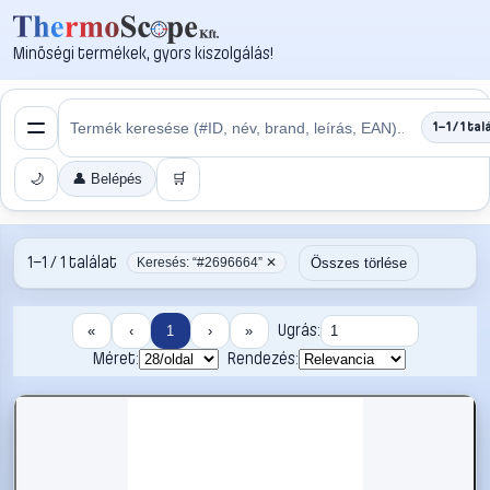
Minőségi termékek, gyors kiszolgálás!
1–1 / 1 tal
🌙
👤 Belépés
🛒
1–1 / 1 találat
Összes törlése
Keresés: “#2696664” ✕
Ugrás:
«
‹
1
›
»
Méret:
Rendezés: