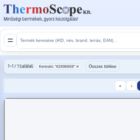
Minőségi termékek, gyors kiszolgálás!
1–1 / 1 találat
Összes törlése
Keresés: “#2696669” ✕
«
‹