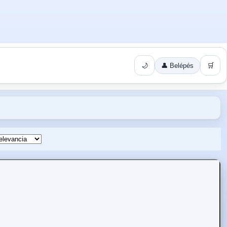
🌙
👤 Belépés
🛒