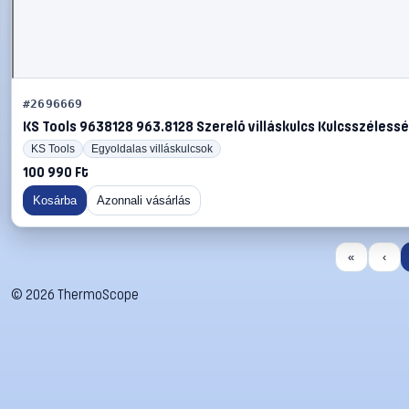
#2696669
KS Tools 9638128 963.8128 Szerelő villáskulcs Kulcsszélesség 
KS Tools
Egyoldalas villáskulcsok
100 990 Ft
Kosárba
Azonnali vásárlás
«
‹
©
2026
ThermoScope