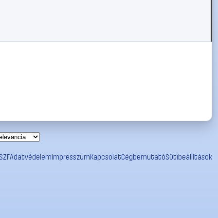
SZF
Adatvédelem
Impresszum
Kapcsolat
Cégbemutató
Sütibeállítások