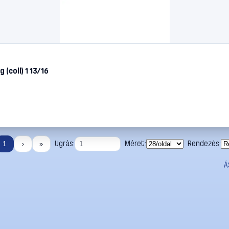
(coll) 1 13/16
Ugrás:
Méret:
Rendezés:
1
›
»
Á