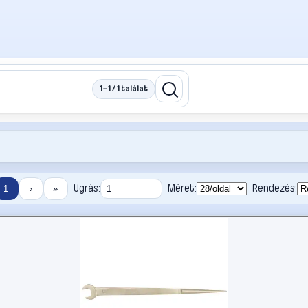
1–1 / 1 találat
Ugrás:
Méret:
Rendezés:
1
›
»