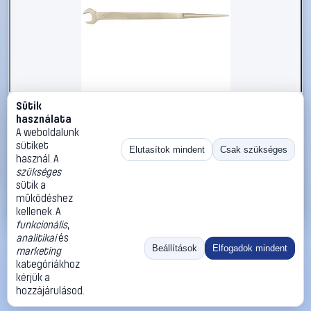
Sütik
#2696671
használata
KS Tools 9638130 963.8130 Szerelő villáskulcs
A weboldalunk
Kulcsszélesség (coll) 2
sütiket
Elutasítok mindent
Csak szükséges
használ. A
KS Tools
Egyoldalas villáskulcsok
szükséges
116 990 Ft
sütik a
működéshez
Kosárba
Azonnali vásárlás
kellenek. A
funkcionális
,
analitikai
és
Ugrás:
«
‹
1
›
»
Beállítások
Elfogadok mindent
marketing
Méret:
Rendezés:
kategóriákhoz
kérjük a
©
2026
ÁSZF
Adatvédelem
Impresszum
Kapcsolat
hozzájárulásod.
ThermoScope
Cégbemutató
Sütibeállítások