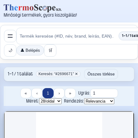
Minőségi termékek, gyors kiszolgálás!
1–1 / 1 tal
🌙
👤 Belépés
🛒
1–1 / 1 találat
Összes törlése
Keresés: “#2696671” ✕
Ugrás:
«
‹
1
›
»
Méret:
Rendezés: