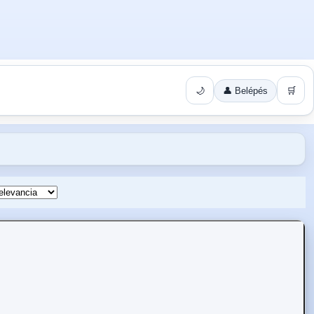
🌙
👤 Belépés
🛒