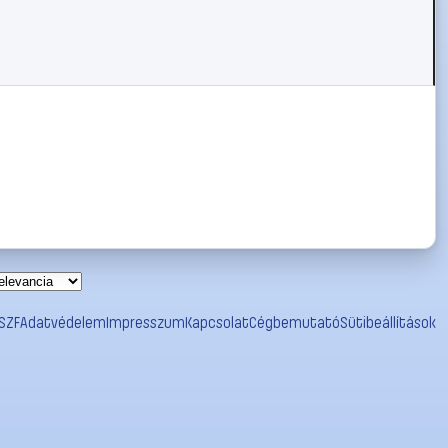
SZF
Adatvédelem
Impresszum
Kapcsolat
Cégbemutató
Sütibeállítások