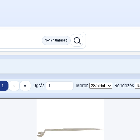
1–1 / 1 találat
Ugrás:
Méret:
Rendezés:
1
›
»