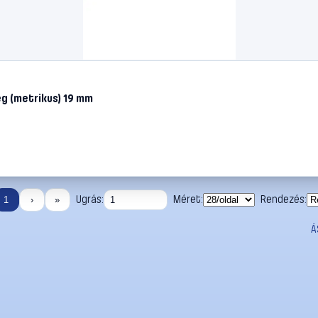
ég (metrikus) 19 mm
Ugrás:
Méret:
Rendezés:
1
›
»
Á