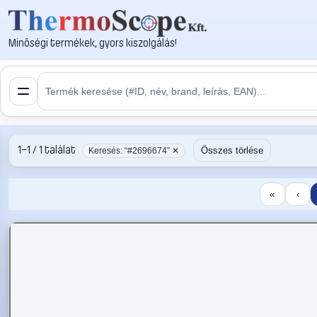
Minőségi termékek, gyors kiszolgálás!
1–1 / 1 találat
Összes törlése
Keresés: “#2696674” ✕
«
‹