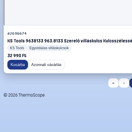
#2696674
KS Tools 9638133 963.8133 Szerelő villáskulcs Kulcsszéless
KS Tools
Egyoldalas villáskulcsok
32 990 Ft
Kosárba
Azonnali vásárlás
«
‹
©
2026
ThermoScope