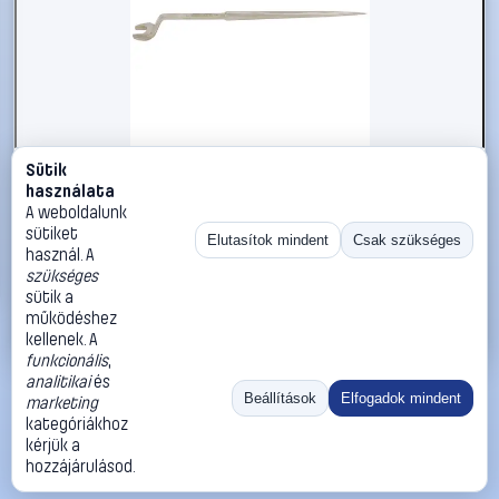
Sütik
#2696681
használata
KS Tools 9638140 963.8140 Szerelő villáskulcs
A weboldalunk
Kulcsszélesség (metrikus) 26 mm
sütiket
Elutasítok mindent
Csak szükséges
használ. A
KS Tools
Egyoldalas villáskulcsok
szükséges
38 990 Ft
sütik a
működéshez
Kosárba
Azonnali vásárlás
kellenek. A
funkcionális
,
analitikai
és
Ugrás:
«
‹
1
›
»
Beállítások
Elfogadok mindent
marketing
Méret:
Rendezés:
kategóriákhoz
kérjük a
©
2026
ÁSZF
Adatvédelem
Impresszum
Kapcsolat
hozzájárulásod.
ThermoScope
Cégbemutató
Sütibeállítások