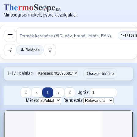
Minőségi termékek, gyors kiszolgálás!
1–1 / 1 tal
🌙
👤 Belépés
🛒
1–1 / 1 találat
Összes törlése
Keresés: “#2696681” ✕
Ugrás:
«
‹
1
›
»
Méret:
Rendezés: