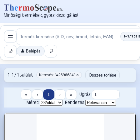
Minőségi termékek, gyors kiszolgálás!
1–1 / 1 tal
🌙
👤 Belépés
🛒
1–1 / 1 találat
Összes törlése
Keresés: “#2696684” ✕
Ugrás:
«
‹
1
›
»
Méret:
Rendezés: