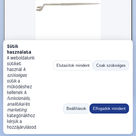
Sütik
#2696684
használata
KS Tools 9638143 963.8143 Szerelő villáskulcs
A weboldalunk
Kulcsszélesség (metrikus) 29 mm
sütiket
Elutasítok mindent
Csak szükséges
használ. A
KS Tools
Egyoldalas villáskulcsok
szükséges
46 990 Ft
sütik a
működéshez
Kosárba
Azonnali vásárlás
kellenek. A
funkcionális
,
analitikai
és
Ugrás:
«
‹
1
›
»
Beállítások
Elfogadok mindent
marketing
Méret:
Rendezés:
kategóriákhoz
kérjük a
©
2026
ÁSZF
Adatvédelem
Impresszum
Kapcsolat
hozzájárulásod.
ThermoScope
Cégbemutató
Sütibeállítások