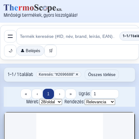
Minőségi termékek, gyors kiszolgálás!
1–1 / 1 tal
🌙
👤 Belépés
🛒
1–1 / 1 találat
Összes törlése
Keresés: “#2696688” ✕
Ugrás:
«
‹
1
›
»
Méret:
Rendezés: