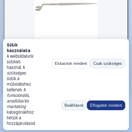
Sütik
#2696688
használata
KS Tools 9638147 963.8147 Szerelő villáskulcs
A weboldalunk
Kulcsszélesség (metrikus) 34 mm
sütiket
Elutasítok mindent
Csak szükséges
használ. A
KS Tools
Egyoldalas villáskulcsok
szükséges
45 990 Ft
sütik a
működéshez
Kosárba
Azonnali vásárlás
kellenek. A
funkcionális
,
analitikai
és
Ugrás:
«
‹
1
›
»
Beállítások
Elfogadok mindent
marketing
Méret:
Rendezés:
kategóriákhoz
kérjük a
©
2026
ÁSZF
Adatvédelem
Impresszum
Kapcsolat
hozzájárulásod.
ThermoScope
Cégbemutató
Sütibeállítások