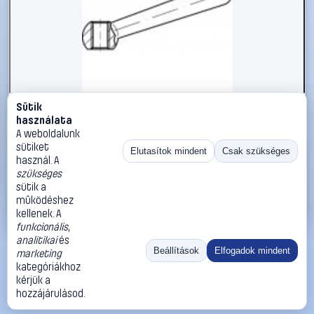
Sütik
#1785855
használata
Kúpos fogantyú Menetes stiftral TOOLCRAFT DIN 99 A 2
A weboldalunk
N forma, méret: N 160 M 20
sütiket
Elutasítok mindent
Csak szükséges
használ. A
TOOLCRAFT
Szerelvények
szükséges
21 990 Ft
sütik a
működéshez
Kosárba
Azonnali vásárlás
kellenek. A
funkcionális
,
analitikai
és
Ugrás:
«
‹
1
›
»
Beállítások
Elfogadok mindent
marketing
Méret:
Rendezés:
kategóriákhoz
kérjük a
©
2026
ÁSZF
Adatvédelem
Impresszum
Kapcsolat
hozzájárulásod.
ThermoScope
Cégbemutató
Sütibeállítások