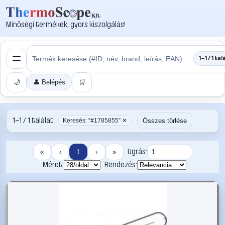
Minőségi termékek, gyors kiszolgálás!
1–1 / 1 tal
🌙
👤 Belépés
🛒
1–1 / 1 találat
Összes törlése
Keresés: “#1785855” ✕
Ugrás:
«
‹
1
›
»
Méret:
Rendezés: