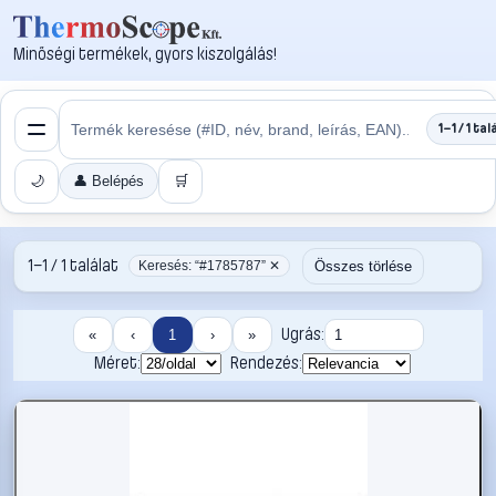
Minőségi termékek, gyors kiszolgálás!
1–1 / 1 tal
🌙
👤 Belépés
🛒
1–1 / 1 találat
Összes törlése
Keresés: “#1785787” ✕
Ugrás:
«
‹
1
›
»
Méret:
Rendezés: