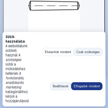
Sütik
#1785787
használata
Kúpos szeg 10 mm rozsdamentes acél A1 TOOLCRAFT TO-
A weboldalunk
5357361
sütiket
Elutasítok mindent
Csak szükséges
használ. A
TOOLCRAFT
Illesztőszegek, kúpos csapok
szükséges
2 790 Ft
sütik a
működéshez
Kosárba
Azonnali vásárlás
kellenek. A
funkcionális
,
analitikai
és
Ugrás:
«
‹
1
›
»
Beállítások
Elfogadok mindent
marketing
Méret:
Rendezés:
kategóriákhoz
kérjük a
©
2026
ÁSZF
Adatvédelem
Impresszum
Kapcsolat
hozzájárulásod.
ThermoScope
Cégbemutató
Sütibeállítások