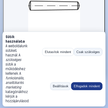
Sütik
#1785748
használata
Kúpos szeg 4 mm rozsdamentes acél A1 TOOLCRAFT TO-
A weboldalunk
5357244 25 db
sütiket
Elutasítok mindent
Csak szükséges
használ. A
TOOLCRAFT
Illesztőszegek, kúpos csapok
szükséges
20 990 Ft
sütik a
működéshez
Kosárba
Azonnali vásárlás
kellenek. A
funkcionális
,
analitikai
és
Ugrás:
«
‹
1
›
»
Beállítások
Elfogadok mindent
marketing
Méret:
Rendezés:
kategóriákhoz
kérjük a
©
2026
ÁSZF
Adatvédelem
Impresszum
Kapcsolat
hozzájárulásod.
ThermoScope
Cégbemutató
Sütibeállítások