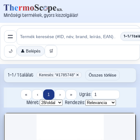
Minőségi termékek, gyors kiszolgálás!
1–1 / 1 tal
🌙
👤 Belépés
🛒
1–1 / 1 találat
Összes törlése
Keresés: “#1785748” ✕
Ugrás:
«
‹
1
›
»
Méret:
Rendezés: