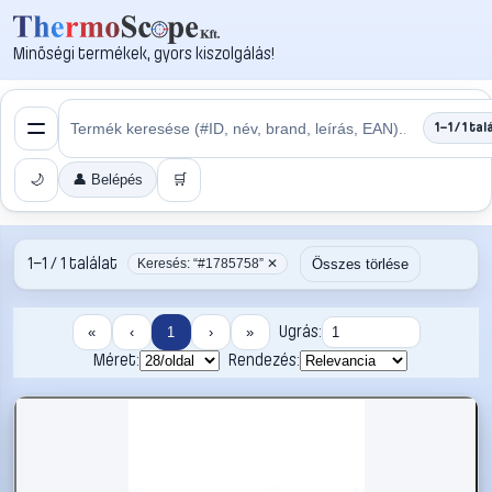
Minőségi termékek, gyors kiszolgálás!
1–1 / 1 tal
🌙
👤 Belépés
🛒
1–1 / 1 találat
Összes törlése
Keresés: “#1785758” ✕
Ugrás:
«
‹
1
›
»
Méret:
Rendezés: