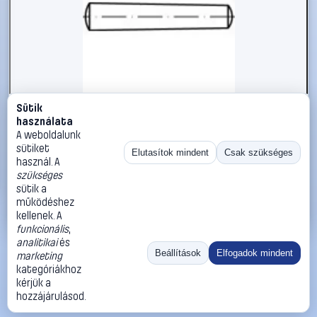
Sütik
#1785758
használata
Kúpos szeg 4 mm rozsdamentes acél A1 TOOLCRAFT TO-
A weboldalunk
5357274 50 db
sütiket
Elutasítok mindent
Csak szükséges
használ. A
TOOLCRAFT
Illesztőszegek, kúpos csapok
szükséges
14 990 Ft
sütik a
működéshez
Kosárba
Azonnali vásárlás
kellenek. A
funkcionális
,
analitikai
és
Ugrás:
«
‹
1
›
»
Beállítások
Elfogadok mindent
marketing
Méret:
Rendezés:
kategóriákhoz
kérjük a
©
2026
ÁSZF
Adatvédelem
Impresszum
Kapcsolat
hozzájárulásod.
ThermoScope
Cégbemutató
Sütibeállítások