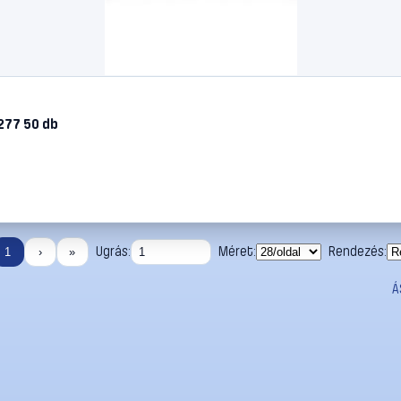
277 50 db
Ugrás:
Méret:
Rendezés:
1
›
»
Á