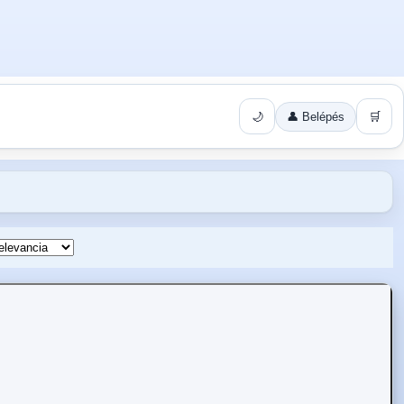
🌙
👤 Belépés
🛒