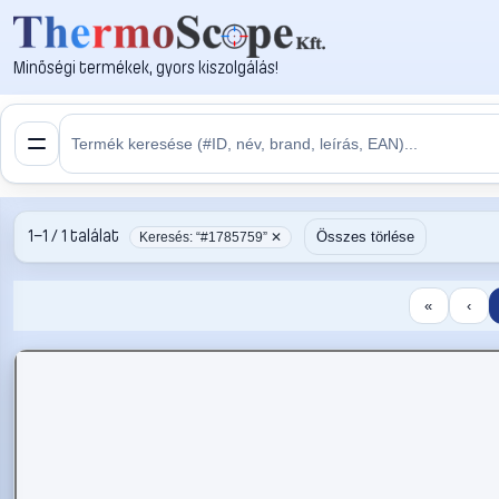
Minőségi termékek, gyors kiszolgálás!
1–1 / 1 találat
Összes törlése
Keresés: “#1785759” ✕
«
‹