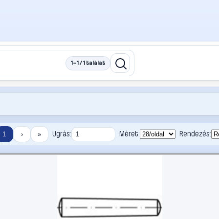
1–1 / 1 találat
Ugrás:
Méret:
Rendezés:
1
›
»