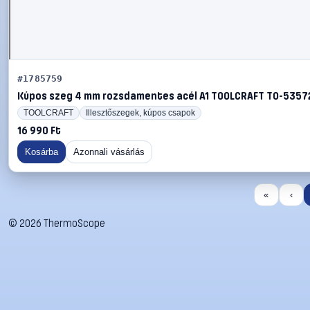
#1785759
Kúpos szeg 4 mm rozsdamentes acél A1 TOOLCRAFT TO-5357
TOOLCRAFT
Illesztőszegek, kúpos csapok
16 990 Ft
Kosárba
Azonnali vásárlás
«
‹
©
2026
ThermoScope