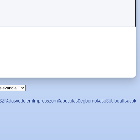
SZF
Adatvédelem
Impresszum
Kapcsolat
Cégbemutató
Sütibeállítások