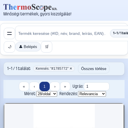
Minőségi termékek, gyors kiszolgálás!
1–1 / 1 tal
🌙
👤 Belépés
🛒
1–1 / 1 találat
Összes törlése
Keresés: “#1785772” ✕
Ugrás:
«
‹
1
›
»
Méret:
Rendezés: