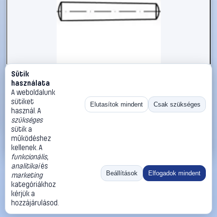
Sütik
#1785772
használata
Kúpos szeg 5 mm rozsdamentes acél A1 TOOLCRAFT TO-
A weboldalunk
5357316 25 db
sütiket
Elutasítok mindent
Csak szükséges
használ. A
TOOLCRAFT
Illesztőszegek, kúpos csapok
szükséges
11 990 Ft
sütik a
működéshez
Kosárba
Azonnali vásárlás
kellenek. A
funkcionális
,
analitikai
és
Ugrás:
«
‹
1
›
»
Beállítások
Elfogadok mindent
marketing
Méret:
Rendezés:
kategóriákhoz
kérjük a
©
2026
ÁSZF
Adatvédelem
Impresszum
Kapcsolat
hozzájárulásod.
ThermoScope
Cégbemutató
Sütibeállítások