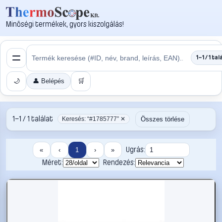
Minőségi termékek, gyors kiszolgálás!
1–1 / 1 tal
🌙
👤 Belépés
🛒
1–1 / 1 találat
Összes törlése
Keresés: “#1785777” ✕
Ugrás:
«
‹
1
›
»
Méret:
Rendezés: