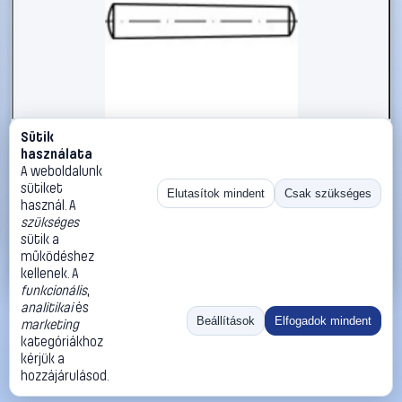
Sütik
#1785777
használata
Kúpos szeg 6 mm rozsdamentes acél A1 TOOLCRAFT TO-
A weboldalunk
5357331 10 db
sütiket
Elutasítok mindent
Csak szükséges
használ. A
TOOLCRAFT
Illesztőszegek, kúpos csapok
szükséges
6 490 Ft
sütik a
működéshez
Kosárba
Azonnali vásárlás
kellenek. A
funkcionális
,
analitikai
és
Ugrás:
«
‹
1
›
»
Beállítások
Elfogadok mindent
marketing
Méret:
Rendezés:
kategóriákhoz
kérjük a
©
2026
ÁSZF
Adatvédelem
Impresszum
Kapcsolat
hozzájárulásod.
ThermoScope
Cégbemutató
Sütibeállítások