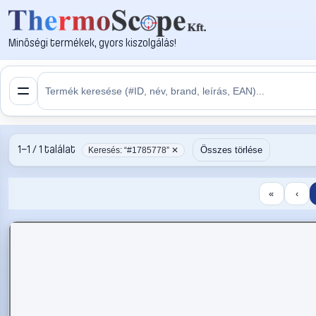
Minőségi termékek, gyors kiszolgálás!
1–1 / 1 találat
Összes törlése
Keresés: “#1785778” ✕
«
‹