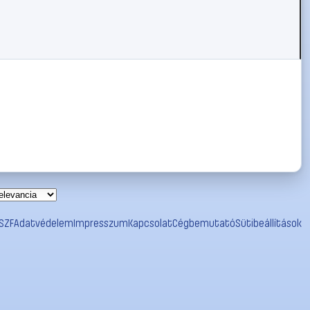
SZF
Adatvédelem
Impresszum
Kapcsolat
Cégbemutató
Sütibeállítások