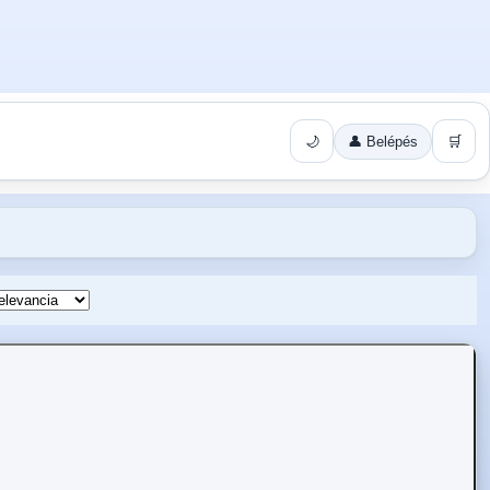
🌙
👤 Belépés
🛒