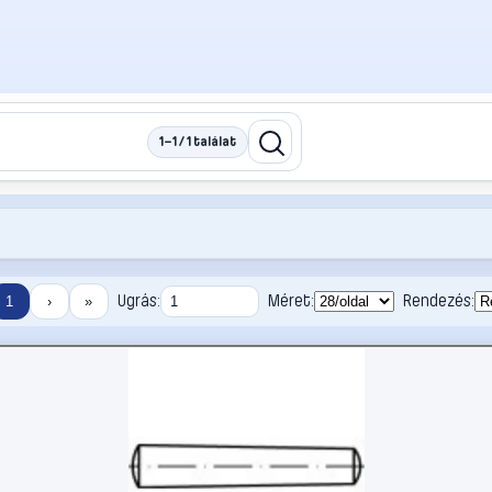
1–1 / 1 találat
Ugrás:
Méret:
Rendezés:
1
›
»