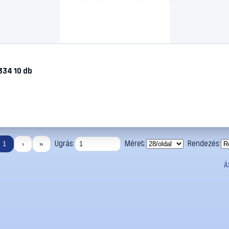
334 10 db
Ugrás:
Méret:
Rendezés:
1
›
»
Á