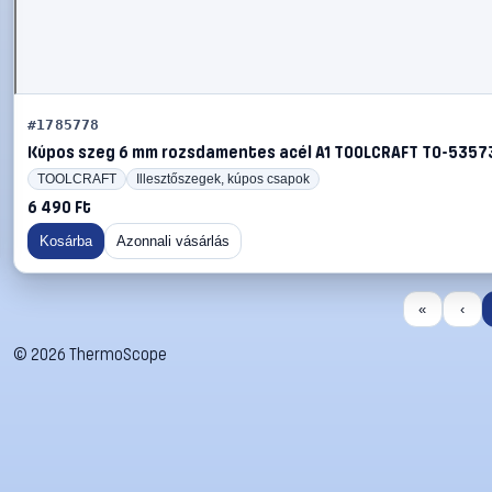
#1785778
Kúpos szeg 6 mm rozsdamentes acél A1 TOOLCRAFT TO-5357
TOOLCRAFT
Illesztőszegek, kúpos csapok
6 490 Ft
Kosárba
Azonnali vásárlás
«
‹
©
2026
ThermoScope