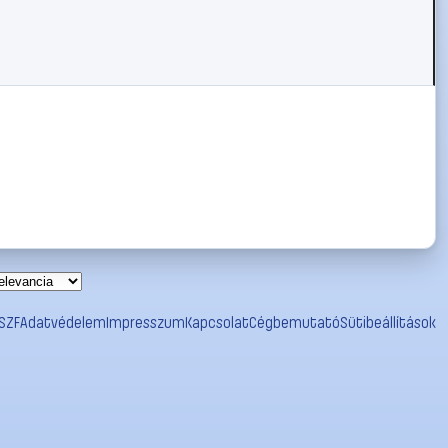
SZF
Adatvédelem
Impresszum
Kapcsolat
Cégbemutató
Sütibeállítások