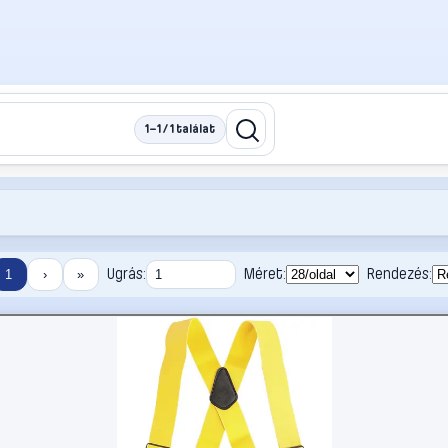
1–1 / 1 találat
Ugrás:
Méret:
Rendezés:
1
›
»