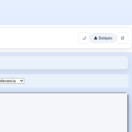
🌙
👤 Belépés
🛒