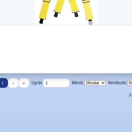
Ugrás:
Méret:
Rendezés:
1
›
»
Á