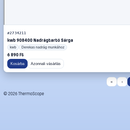
#2734211
kwb 908400 Nadrágtartó Sárga
kwb
Derekas nadrág munkához
6 890 Ft
Kosárba
Azonnali vásárlás
«
‹
©
2026
ThermoScope