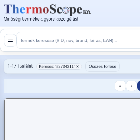
Minőségi termékek, gyors kiszolgálás!
1–1 / 1 találat
Összes törlése
Keresés: “#2734211” ✕
«
‹