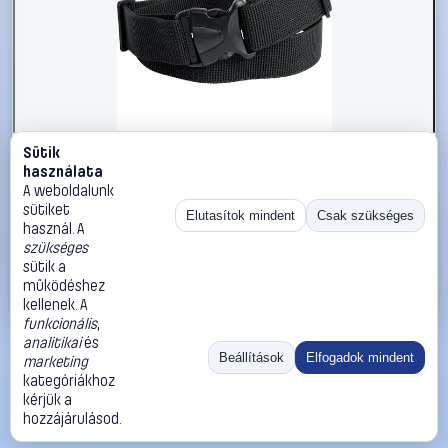
Sütik
#2734212
használata
kwb 908815 Szerszámtartó öv Csípőméret tartomány:
A weboldalunk
80 - 135 cm
sütiket
Elutasítok mindent
Csak szükséges
használ. A
kwb
Szerszámtartó öv
szükséges
3 190 Ft
sütik a
működéshez
Kosárba
Azonnali vásárlás
kellenek. A
funkcionális
,
analitikai
és
Ugrás:
«
‹
1
›
»
Beállítások
Elfogadok mindent
marketing
Méret:
Rendezés:
kategóriákhoz
kérjük a
©
2026
ÁSZF
Adatvédelem
Impresszum
Kapcsolat
hozzájárulásod.
ThermoScope
Cégbemutató
Sütibeállítások