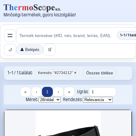
Minőségi termékek, gyors kiszolgálás!
1–1 / 1 tal
🌙
👤 Belépés
🛒
1–1 / 1 találat
Összes törlése
Keresés: “#2734212” ✕
Ugrás:
«
‹
1
›
»
Méret:
Rendezés: