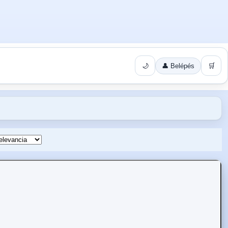
🌙
👤 Belépés
🛒