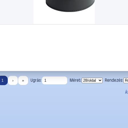
Ugrás:
Méret:
Rendezés:
1
›
»
Á