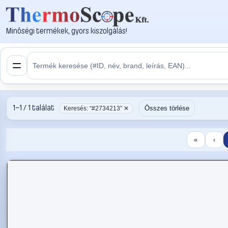
Minőségi termékek, gyors kiszolgálás!
1–1 / 1 találat
Összes törlése
Keresés: “#2734213” ✕
«
‹