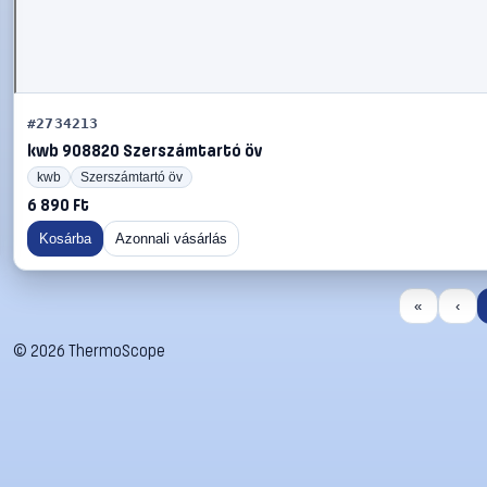
#2734213
kwb 908820 Szerszámtartó öv
kwb
Szerszámtartó öv
6 890 Ft
Kosárba
Azonnali vásárlás
«
‹
©
2026
ThermoScope