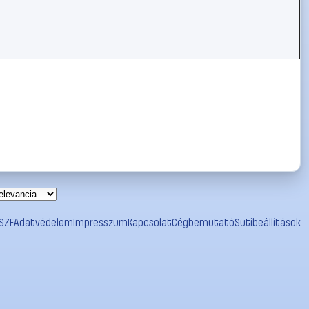
SZF
Adatvédelem
Impresszum
Kapcsolat
Cégbemutató
Sütibeállítások