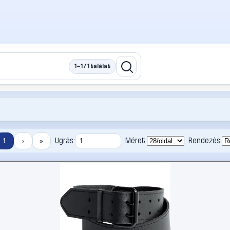
1–1 / 1 találat
Ugrás:
Méret:
Rendezés:
1
›
»