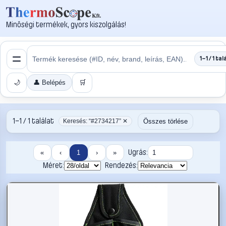
Minőségi termékek, gyors kiszolgálás!
1–1 / 1 tal
🌙
👤 Belépés
🛒
1–1 / 1 találat
Összes törlése
Keresés: “#2734217” ✕
Ugrás:
«
‹
1
›
»
Méret:
Rendezés: