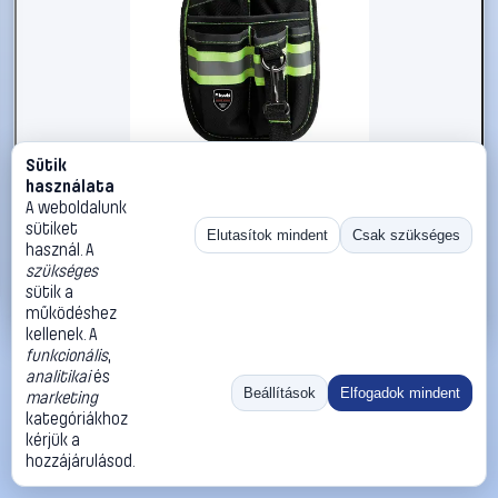
Sütik
#2734217
használata
kwb 909610 Övszerszámtáska
A weboldalunk
sütiket
kwb
Szerszámkoffer, szerszámtároló táska, szerszámos bőrönd
Elutasítok mindent
Csak szükséges
használ. A
4 290 Ft
szükséges
sütik a
Kosárba
Azonnali vásárlás
működéshez
kellenek. A
funkcionális
,
Ugrás:
«
‹
1
›
»
analitikai
és
Méret:
Rendezés:
Beállítások
Elfogadok mindent
marketing
kategóriákhoz
©
2026
ÁSZF
Adatvédelem
Impresszum
Kapcsolat
kérjük a
ThermoScope
Cégbemutató
Sütibeállítások
hozzájárulásod.