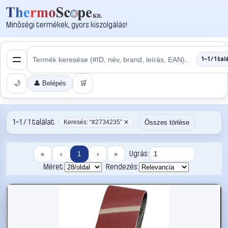
Minőségi termékek, gyors kiszolgálás!
1–1 / 1 tal
🌙
👤 Belépés
🛒
1–1 / 1 találat
Összes törlése
Keresés: “#2734235” ✕
Ugrás:
«
‹
1
›
»
Méret:
Rendezés: