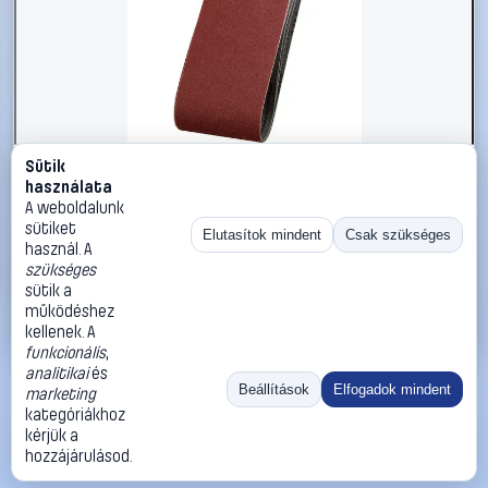
Sütik
#2734235
használata
kwb 911408 Csiszolószalag készlet Szemcsézet 80 (H x
A weboldalunk
Sz) 410 mm x 65 mm 3 db
sütiket
Elutasítok mindent
Csak szükséges
használ. A
kwb
Csiszolópapír
szükséges
3 690 Ft
sütik a
működéshez
Kosárba
Azonnali vásárlás
kellenek. A
funkcionális
,
analitikai
és
Ugrás:
«
‹
1
›
»
Beállítások
Elfogadok mindent
marketing
Méret:
Rendezés:
kategóriákhoz
kérjük a
©
2026
ÁSZF
Adatvédelem
Impresszum
Kapcsolat
hozzájárulásod.
ThermoScope
Cégbemutató
Sütibeállítások