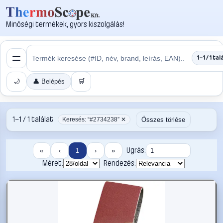
Minőségi termékek, gyors kiszolgálás!
1–1 / 1 tal
🌙
👤 Belépés
🛒
1–1 / 1 találat
Összes törlése
Keresés: “#2734238” ✕
Ugrás:
«
‹
1
›
»
Méret:
Rendezés: