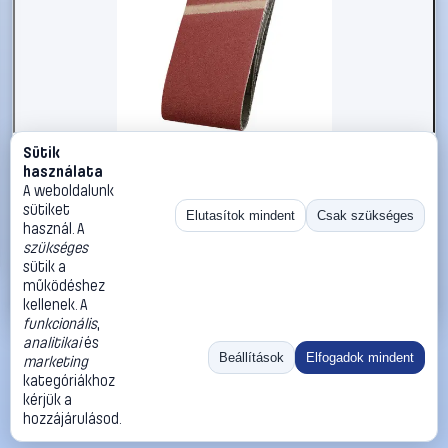
Sütik
#2734238
használata
kwb 911904 Csiszolószalag készlet Szemcsézet 40 (H x
A weboldalunk
Sz) 457 mm x 75 mm 3 db
sütiket
Elutasítok mindent
Csak szükséges
használ. A
kwb
Csiszolópapír
szükséges
3 690 Ft
sütik a
működéshez
Kosárba
Azonnali vásárlás
kellenek. A
funkcionális
,
analitikai
és
Ugrás:
«
‹
1
›
»
Beállítások
Elfogadok mindent
marketing
Méret:
Rendezés:
kategóriákhoz
kérjük a
©
2026
ÁSZF
Adatvédelem
Impresszum
Kapcsolat
hozzájárulásod.
ThermoScope
Cégbemutató
Sütibeállítások