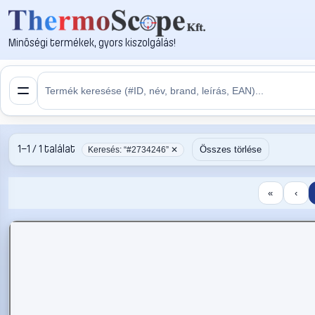
Minőségi termékek, gyors kiszolgálás!
1–1 / 1 találat
Összes törlése
Keresés: “#2734246” ✕
«
‹