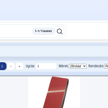
1–1 / 1 találat
Ugrás:
Méret:
Rendezés:
1
›
»