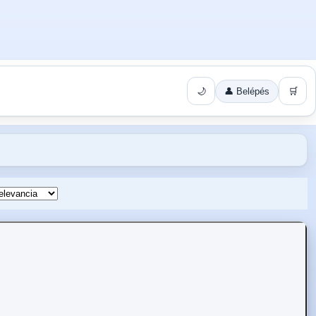
🌙
👤 Belépés
🛒