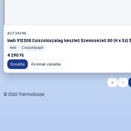
#2734246
kwb 912308 Csiszolószalag készlet Szemcsézet 80 (H x Sz) 
kwb
Csiszolópapír
4 290 Ft
Kosárba
Azonnali vásárlás
«
‹
©
2026
ThermoScope