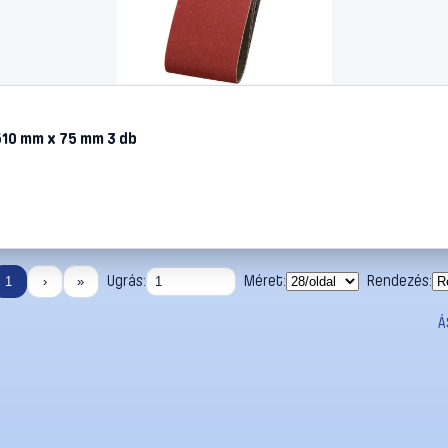
510 mm x 75 mm 3 db
Ugrás:
Méret:
Rendezés:
1
›
»
Á