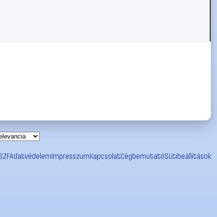
SZF
Adatvédelem
Impresszum
Kapcsolat
Cégbemutató
Sütibeállítások