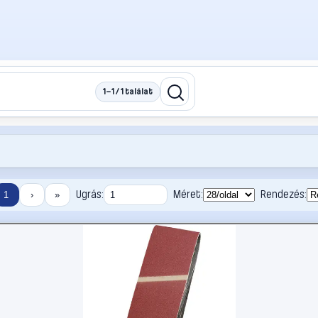
1–1 / 1 találat
Ugrás:
Méret:
Rendezés:
1
›
»