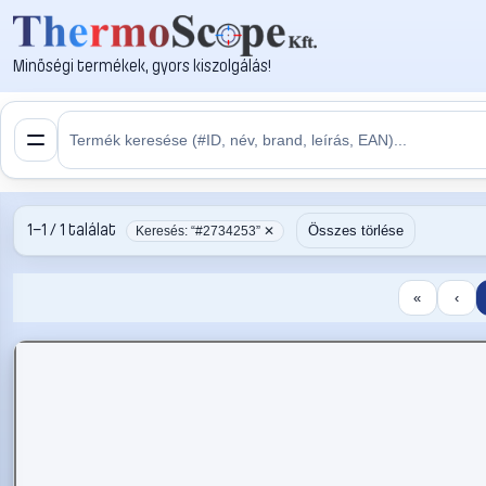
Minőségi termékek, gyors kiszolgálás!
1–1 / 1 találat
Összes törlése
Keresés: “#2734253” ✕
«
‹