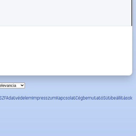
SZF
Adatvédelem
Impresszum
Kapcsolat
Cégbemutató
Sütibeállítások