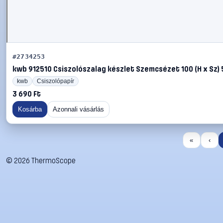
#2734253
kwb 912510 Csiszolószalag készlet Szemcsézet 100 (H x Sz)
kwb
Csiszolópapír
3 690 Ft
Kosárba
Azonnali vásárlás
«
‹
©
2026
ThermoScope