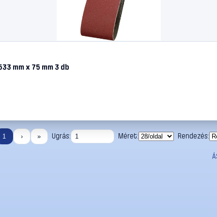
 533 mm x 75 mm 3 db
Ugrás:
Méret:
Rendezés:
1
›
»
Á