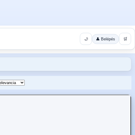
🌙
👤 Belépés
🛒