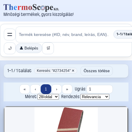
Minőségi termékek, gyors kiszolgálás!
1–1 / 1 tal
🌙
👤 Belépés
🛒
1–1 / 1 találat
Összes törlése
Keresés: “#2734254” ✕
Ugrás:
«
‹
1
›
»
Méret:
Rendezés: