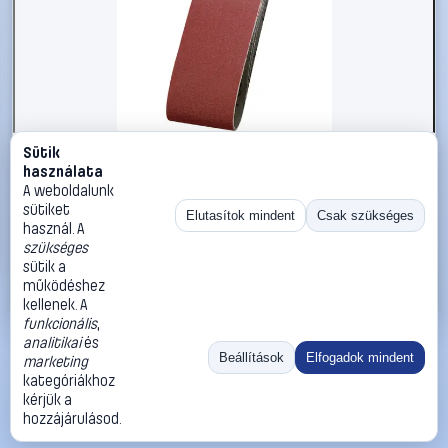
Sütik
#2734254
használata
kwb 912512 Csiszolószalag készlet Szemcsézet 120 (H x
A weboldalunk
Sz) 533 mm x 75 mm 3 db
sütiket
Elutasítok mindent
Csak szükséges
használ. A
kwb
Csiszolópapír
szükséges
4 090 Ft
sütik a
működéshez
Kosárba
Azonnali vásárlás
kellenek. A
funkcionális
,
analitikai
és
Ugrás:
«
‹
1
›
»
Beállítások
Elfogadok mindent
marketing
Méret:
Rendezés:
kategóriákhoz
kérjük a
©
2026
ÁSZF
Adatvédelem
Impresszum
Kapcsolat
hozzájárulásod.
ThermoScope
Cégbemutató
Sütibeállítások