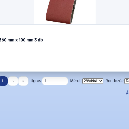
 560 mm x 100 mm 3 db
Ugrás:
Méret:
Rendezés:
1
›
»
Á