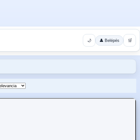
🌙
👤 Belépés
🛒