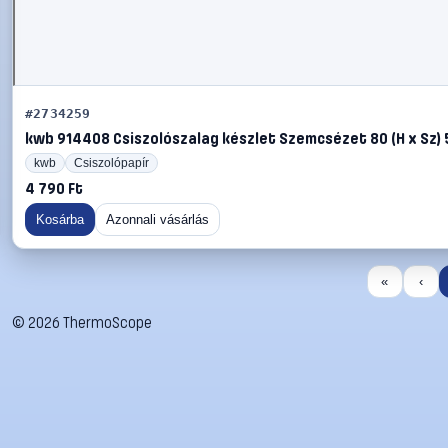
#2734259
kwb 914408 Csiszolószalag készlet Szemcsézet 80 (H x Sz)
kwb
Csiszolópapír
4 790 Ft
Kosárba
Azonnali vásárlás
«
‹
©
2026
ThermoScope