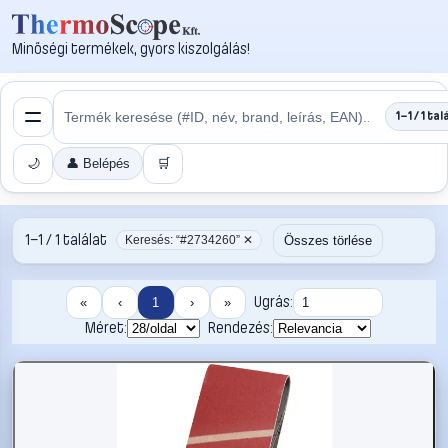
Minőségi termékek, gyors kiszolgálás!
1–1 / 1 tal
🌙
👤 Belépés
🛒
1–1 / 1 találat
Összes törlése
Keresés: “#2734260” ✕
Ugrás:
«
‹
1
›
»
Méret:
Rendezés: