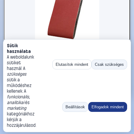
Sütik
#2734260
használata
kwb 914410 Csiszolószalag készlet Szemcsézet 100 (H x
A weboldalunk
Sz) 560 mm x 100 mm 3 db
sütiket
Elutasítok mindent
Csak szükséges
használ. A
kwb
Csiszolópapír
szükséges
4 290 Ft
sütik a
működéshez
Kosárba
Azonnali vásárlás
kellenek. A
funkcionális
,
analitikai
és
Ugrás:
«
‹
1
›
»
Beállítások
Elfogadok mindent
marketing
Méret:
Rendezés:
kategóriákhoz
kérjük a
©
2026
ÁSZF
Adatvédelem
Impresszum
Kapcsolat
hozzájárulásod.
ThermoScope
Cégbemutató
Sütibeállítások