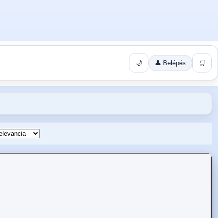
🌙
👤 Belépés
🛒