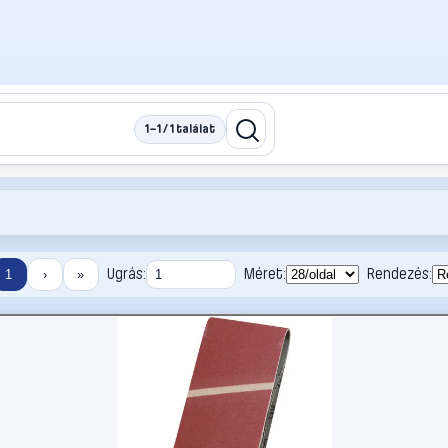
1–1 / 1 találat
Ugrás:
Méret:
Rendezés:
1
›
»