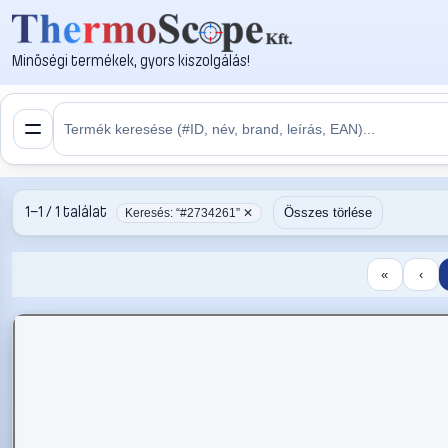
Minőségi termékek, gyors kiszolgálás!
1–1 / 1 találat
Összes törlése
Keresés: “#2734261” ✕
«
‹