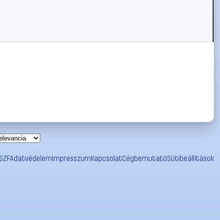
SZF
Adatvédelem
Impresszum
Kapcsolat
Cégbemutató
Sütibeállítások