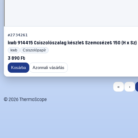
#2734261
kwb 914415 Csiszolószalag készlet Szemcsézet 150 (H x Sz)
kwb
Csiszolópapír
3 890 Ft
Kosárba
Azonnali vásárlás
«
‹
©
2026
ThermoScope