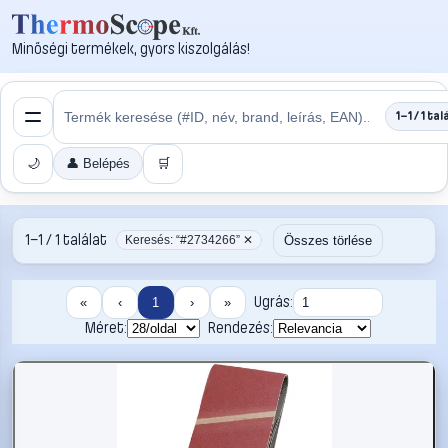
Minőségi termékek, gyors kiszolgálás!
1–1 / 1 tal
🌙
👤 Belépés
🛒
1–1 / 1 találat
Összes törlése
Keresés: “#2734266” ✕
Ugrás:
«
‹
1
›
»
Méret:
Rendezés: