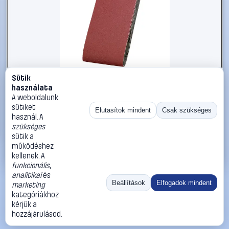
Sütik
#2734266
használata
kwb 914512 Csiszolószalag készlet Szemcsézet 120 (H x
A weboldalunk
Sz) 610 mm x 100 mm 3 db
sütiket
Elutasítok mindent
Csak szükséges
használ. A
kwb
Csiszolópapír
szükséges
5 990 Ft
sütik a
működéshez
Kosárba
Azonnali vásárlás
kellenek. A
funkcionális
,
analitikai
és
Ugrás:
«
‹
1
›
»
Beállítások
Elfogadok mindent
marketing
Méret:
Rendezés:
kategóriákhoz
kérjük a
©
2026
ÁSZF
Adatvédelem
Impresszum
Kapcsolat
hozzájárulásod.
ThermoScope
Cégbemutató
Sütibeállítások