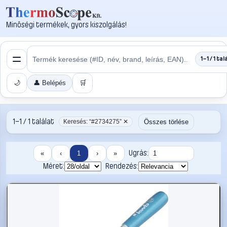
Minőségi termékek, gyors kiszolgálás!
1–1 / 1 tal
🌙
👤 Belépés
🛒
1–1 / 1 találat
Összes törlése
Keresés: “#2734275” ✕
Ugrás:
«
‹
1
›
»
Méret:
Rendezés: