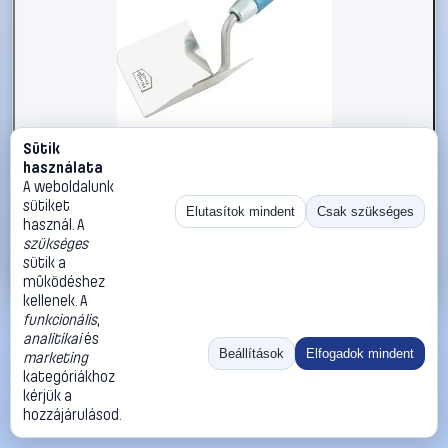
Sütik
#2734275
használata
kwb 919608 Belső saroksimító
A weboldalunk
sütiket
kwb
Kőműveskanál
Elutasítok mindent
Csak szükséges
használ. A
3 990 Ft
szükséges
sütik a
Kosárba
Azonnali vásárlás
működéshez
kellenek. A
funkcionális
,
Ugrás:
«
‹
1
›
»
analitikai
és
Méret:
Rendezés:
Beállítások
Elfogadok mindent
marketing
kategóriákhoz
©
2026
ÁSZF
Adatvédelem
Impresszum
Kapcsolat
kérjük a
ThermoScope
Cégbemutató
Sütibeállítások
hozzájárulásod.