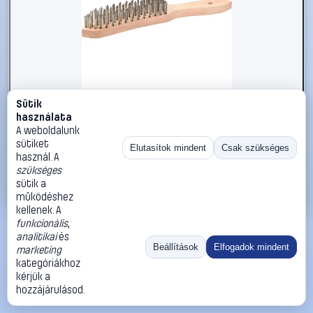
Sütik
#2734280
használata
kwb 919950 Drótkefe 1 db
A weboldalunk
sütiket
kwb
Drótkefék
Elutasítok mindent
Csak szükséges
használ. A
3 890 Ft
szükséges
sütik a
Kosárba
Azonnali vásárlás
működéshez
kellenek. A
funkcionális
,
Ugrás:
«
‹
1
›
»
analitikai
és
Méret:
Rendezés:
Beállítások
Elfogadok mindent
marketing
kategóriákhoz
©
2026
ÁSZF
Adatvédelem
Impresszum
Kapcsolat
kérjük a
ThermoScope
Cégbemutató
Sütibeállítások
hozzájárulásod.