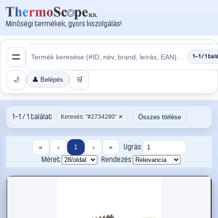
Minőségi termékek, gyors kiszolgálás!
1–1 / 1 tal
🌙
👤 Belépés
🛒
1–1 / 1 találat
Összes törlése
Keresés: “#2734280” ✕
Ugrás:
«
‹
1
›
»
Méret:
Rendezés: