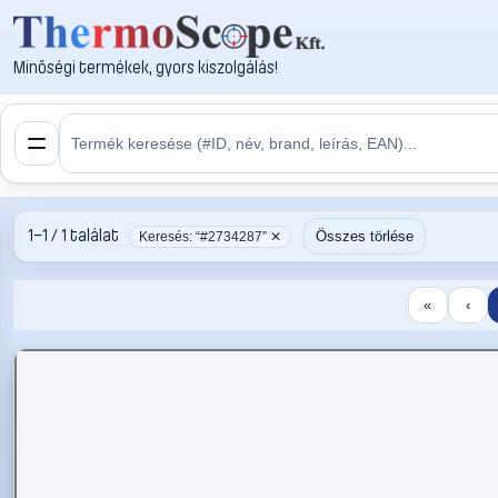
Minőségi termékek, gyors kiszolgálás!
1–1 / 1 találat
Összes törlése
Keresés: “#2734287” ✕
«
‹