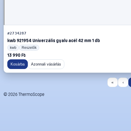
#2734287
kwb 921954 Univerzális gyalu acél 42 mm 1 db
kwb
Reszelők
13 990 Ft
Kosárba
Azonnali vásárlás
«
‹
©
2026
ThermoScope