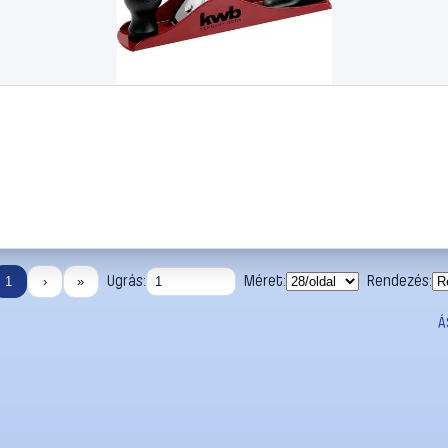
Ugrás:
Méret:
Rendezés:
1
›
»
Á