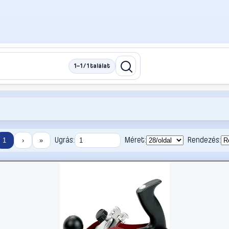
1–1 / 1 találat
Ugrás:
Méret:
Rendezés:
1
›
»