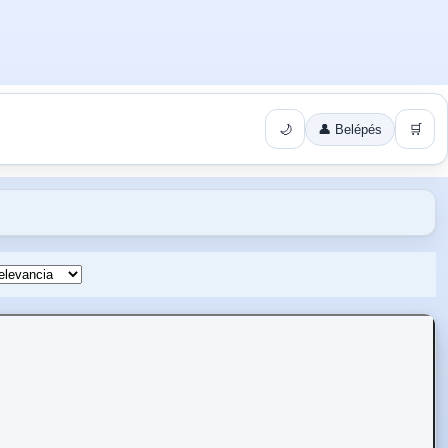
🌙
👤 Belépés
🛒