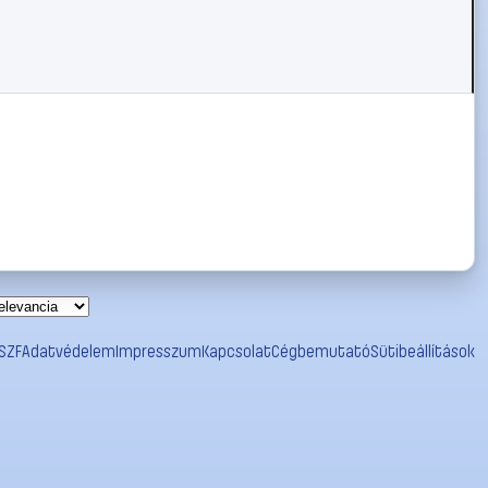
SZF
Adatvédelem
Impresszum
Kapcsolat
Cégbemutató
Sütibeállítások