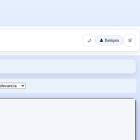
🌙
👤 Belépés
🛒