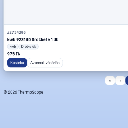
#2734296
kwb 923140 Drótkefe 1 db
kwb
Drótkefék
975 Ft
Kosárba
Azonnali vásárlás
«
‹
©
2026
ThermoScope