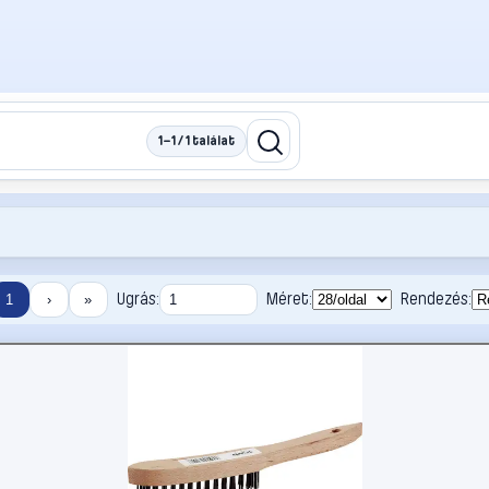
1–1 / 1 találat
Ugrás:
Méret:
Rendezés:
1
›
»