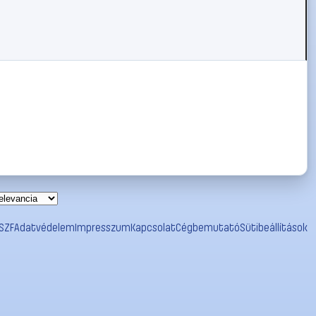
SZF
Adatvédelem
Impresszum
Kapcsolat
Cégbemutató
Sütibeállítások