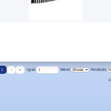
Ugrás:
Méret:
Rendezés:
1
›
»
Á