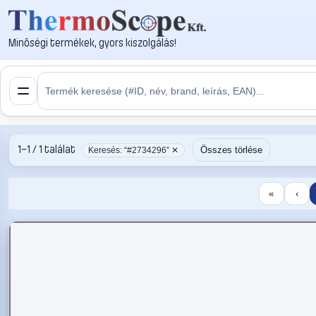
Minőségi termékek, gyors kiszolgálás!
1–1 / 1 találat
Összes törlése
Keresés: “#2734296” ✕
«
‹