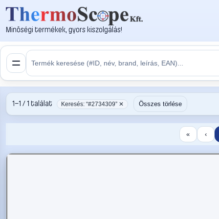
Minőségi termékek, gyors kiszolgálás!
1–1 / 1 találat
Összes törlése
Keresés: “#2734309” ✕
«
‹