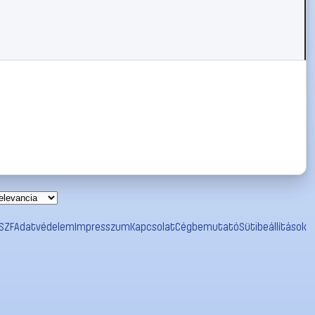
SZF
Adatvédelem
Impresszum
Kapcsolat
Cégbemutató
Sütibeállítások