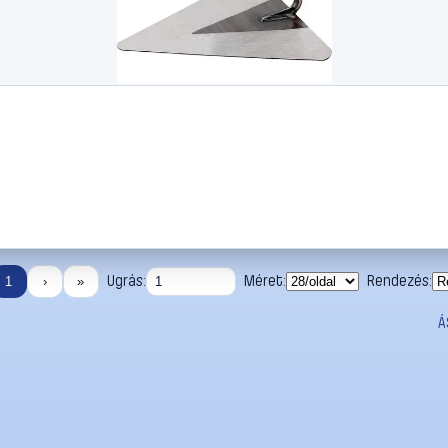
Ugrás:
Méret:
Rendezés:
1
›
»
Á