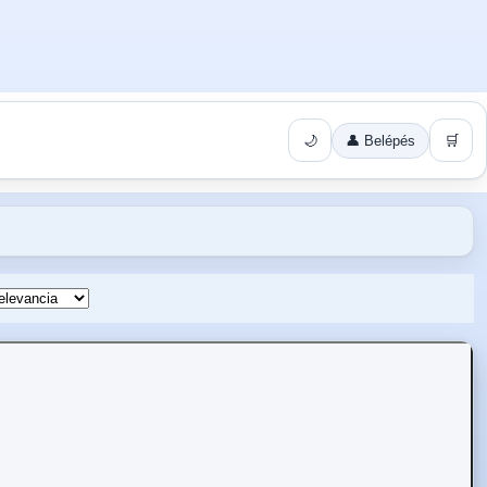
🌙
👤 Belépés
🛒