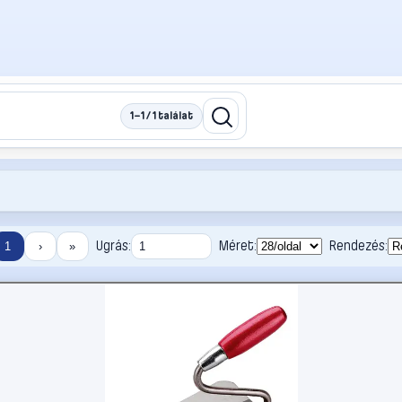
1–1 / 1 találat
Ugrás:
Méret:
Rendezés:
1
›
»