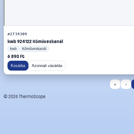
#2734309
kwb 924122 Kőműveskanál
kwb
Kőműveskanál
6 890 Ft
Kosárba
Azonnali vásárlás
«
‹
©
2026
ThermoScope