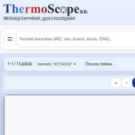
Minőségi termékek, gyors kiszolgálás!
1–1 / 1 találat
Összes törlése
Keresés: “#2734318” ✕
«
‹