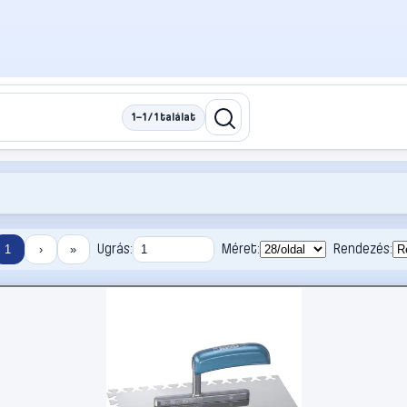
1–1 / 1 találat
Ugrás:
Méret:
Rendezés:
1
›
»