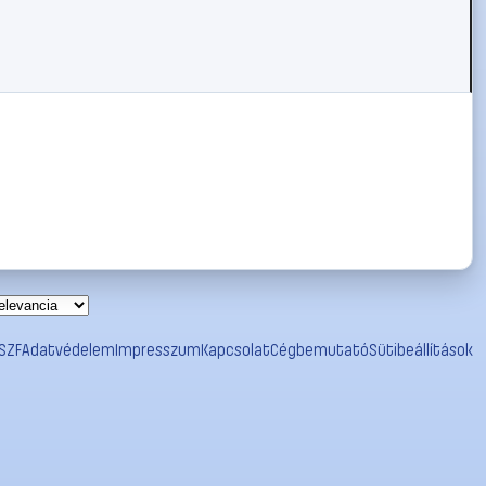
SZF
Adatvédelem
Impresszum
Kapcsolat
Cégbemutató
Sütibeállítások