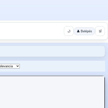
🌙
👤 Belépés
🛒