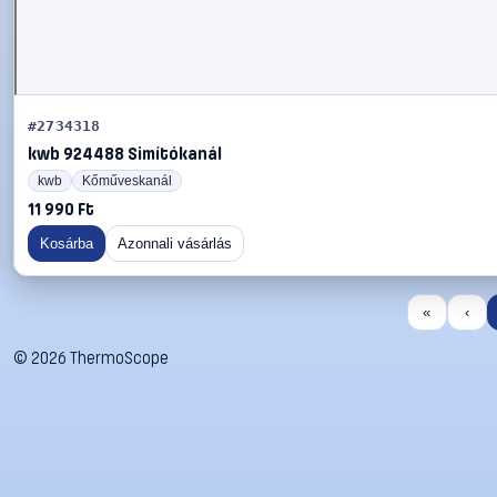
#2734318
kwb 924488 Simítókanál
kwb
Kőműveskanál
11 990 Ft
Kosárba
Azonnali vásárlás
«
‹
©
2026
ThermoScope