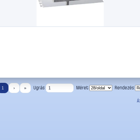
Ugrás:
Méret:
Rendezés:
1
›
»
Á