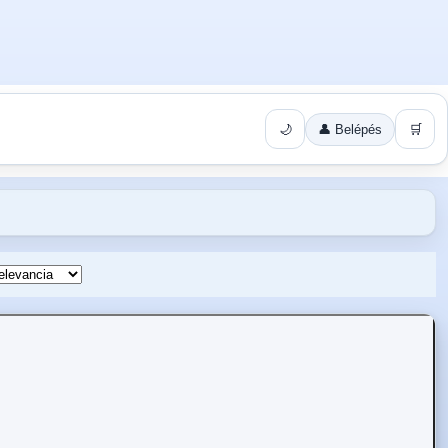
🌙
👤 Belépés
🛒