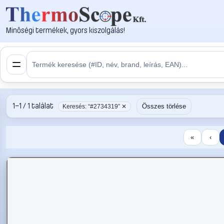
Minőségi termékek, gyors kiszolgálás!
1–1 / 1 találat
Összes törlése
Keresés: “#2734319” ✕
«
‹