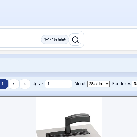
1–1 / 1 találat
Ugrás:
Méret:
Rendezés:
1
›
»