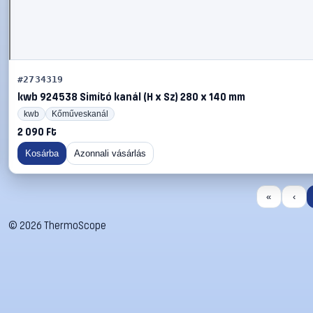
#2734319
kwb 924538 Simító kanál (H x Sz) 280 x 140 mm
kwb
Kőműveskanál
2 090 Ft
Kosárba
Azonnali vásárlás
«
‹
©
2026
ThermoScope