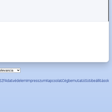
SZF
Adatvédelem
Impresszum
Kapcsolat
Cégbemutató
Sütibeállítások