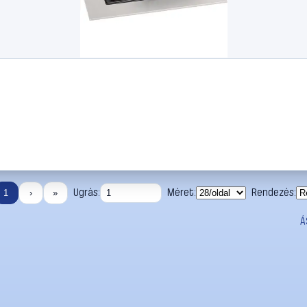
Ugrás:
Méret:
Rendezés:
1
›
»
Á