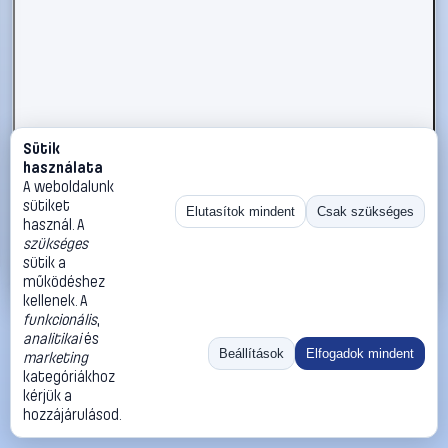
Sütik
#2734327
használata
kwb 924778 Simítólap (H x Sz) 280 x 140 mm
A weboldalunk
sütiket
kwb
Kőműveskanál
Elutasítok mindent
Csak szükséges
használ. A
5 190 Ft
szükséges
sütik a
Kosárba
Azonnali vásárlás
működéshez
kellenek. A
funkcionális
,
Ugrás:
«
‹
1
›
»
analitikai
és
Méret:
Rendezés:
Beállítások
Elfogadok mindent
marketing
kategóriákhoz
©
2026
ÁSZF
Adatvédelem
Impresszum
Kapcsolat
kérjük a
ThermoScope
Cégbemutató
Sütibeállítások
hozzájárulásod.