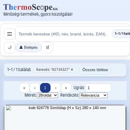
Minőségi termékek, gyors kiszolgálás!
1–1 / 1 tal
🌙
👤 Belépés
🛒
1–1 / 1 találat
Összes törlése
Keresés: “#2734327” ✕
Ugrás:
«
‹
1
›
»
Méret:
Rendezés: