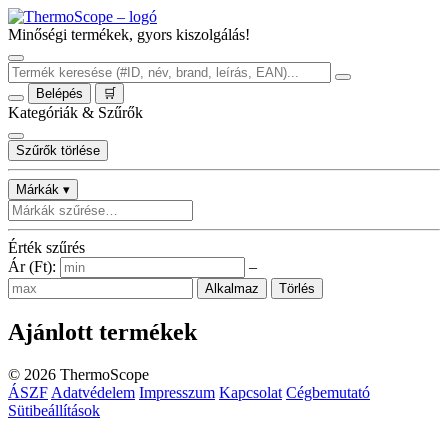
Minőségi termékek, gyors kiszolgálás!
Belépés
🛒
Kategóriák & Szűrők
Szűrők törlése
Márkák ▾
Érték szűrés
Ár (Ft):
–
Alkalmaz
Törlés
Ajánlott termékek
©
2026
ThermoScope
ÁSZF
Adatvédelem
Impresszum
Kapcsolat
Cégbemutató
Sütibeállítások