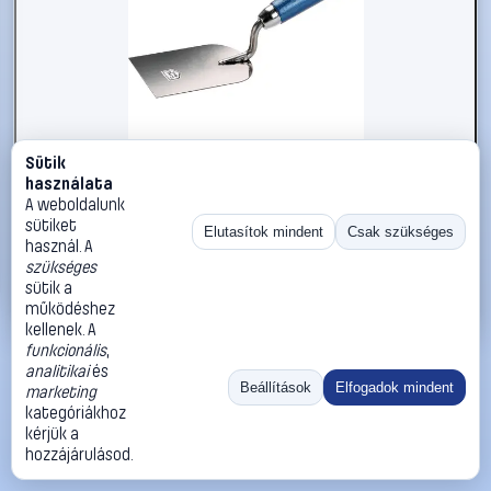
Sütik
#2734346
használata
kwb 925406 Stukkó spatula
A weboldalunk
sütiket
kwb
Spatulya
Elutasítok mindent
Csak szükséges
használ. A
3 490 Ft
szükséges
sütik a
Kosárba
Azonnali vásárlás
működéshez
kellenek. A
funkcionális
,
Ugrás:
«
‹
1
›
»
analitikai
és
Méret:
Rendezés:
Beállítások
Elfogadok mindent
marketing
kategóriákhoz
©
2026
ÁSZF
Adatvédelem
Impresszum
Kapcsolat
kérjük a
ThermoScope
Cégbemutató
Sütibeállítások
hozzájárulásod.