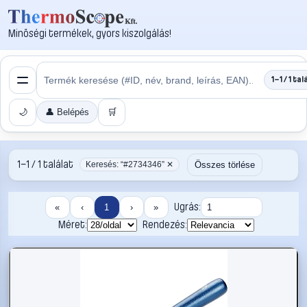
Minőségi termékek, gyors kiszolgálás!
1–1 / 1 tal
🌙
👤 Belépés
🛒
1–1 / 1 találat
Összes törlése
Keresés: “#2734346” ✕
Ugrás:
«
‹
1
›
»
Méret:
Rendezés: