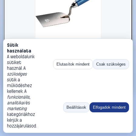
Sütik
#2734347
használata
kwb 925408 Stukkó spatula
A weboldalunk
sütiket
kwb
Spatulya
Elutasítok mindent
Csak szükséges
használ. A
3 890 Ft
szükséges
sütik a
Kosárba
Azonnali vásárlás
működéshez
kellenek. A
funkcionális
,
Ugrás:
«
‹
1
›
»
analitikai
és
Méret:
Rendezés:
Beállítások
Elfogadok mindent
marketing
kategóriákhoz
©
2026
ÁSZF
Adatvédelem
Impresszum
Kapcsolat
kérjük a
ThermoScope
Cégbemutató
Sütibeállítások
hozzájárulásod.