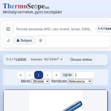
Minőségi termékek, gyors kiszolgálás!
1–1 / 1 tal
🌙
👤 Belépés
🛒
1–1 / 1 találat
Összes törlése
Keresés: “#2734347” ✕
Ugrás:
«
‹
1
›
»
Méret:
Rendezés: