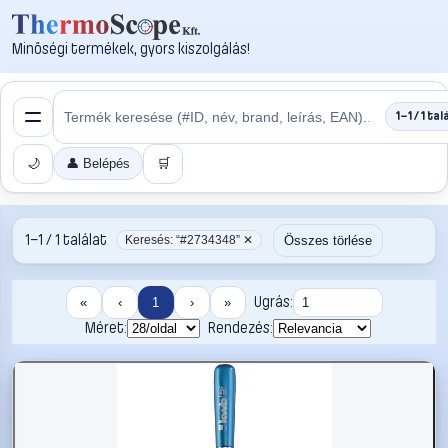
Minőségi termékek, gyors kiszolgálás!
1–1 / 1 tal
🌙
👤 Belépés
🛒
1–1 / 1 találat
Összes törlése
Keresés: “#2734348” ✕
Ugrás:
«
‹
1
›
»
Méret:
Rendezés: