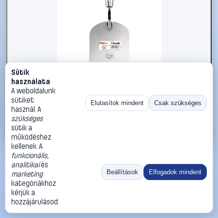
Sütik
#2734348
használata
kwb 925416 Stukkó spatula
A weboldalunk
sütiket
kwb
Spatulya
Elutasítok mindent
Csak szükséges
használ. A
4 790 Ft
szükséges
sütik a
Kosárba
Azonnali vásárlás
működéshez
kellenek. A
funkcionális
,
Ugrás:
«
‹
1
›
»
analitikai
és
Méret:
Rendezés:
Beállítások
Elfogadok mindent
marketing
kategóriákhoz
©
2026
ÁSZF
Adatvédelem
Impresszum
Kapcsolat
kérjük a
ThermoScope
Cégbemutató
Sütibeállítások
hozzájárulásod.