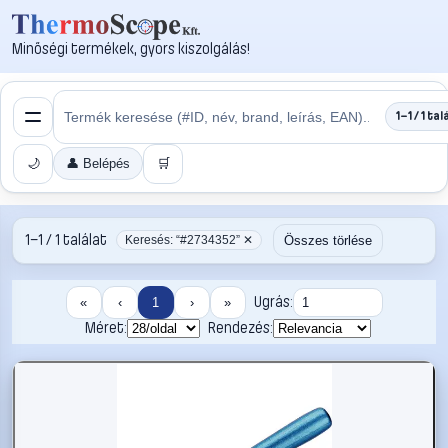
Minőségi termékek, gyors kiszolgálás!
1–1 / 1 tal
🌙
👤 Belépés
🛒
1–1 / 1 találat
Összes törlése
Keresés: “#2734352” ✕
Ugrás:
«
‹
1
›
»
Méret:
Rendezés: