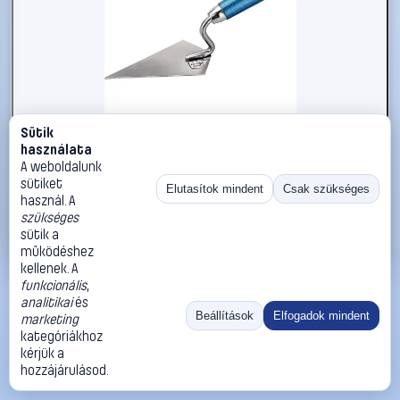
Sütik
#2734352
használata
kwb 925514 Hegyes vakolókanál Edelstahl
A weboldalunk
sütiket
kwb
Kőműveskanál
Elutasítok mindent
Csak szükséges
használ. A
3 890 Ft
szükséges
sütik a
Kosárba
Azonnali vásárlás
működéshez
kellenek. A
funkcionális
,
Ugrás:
«
‹
1
›
»
analitikai
és
Méret:
Rendezés:
Beállítások
Elfogadok mindent
marketing
kategóriákhoz
©
2026
ÁSZF
Adatvédelem
Impresszum
Kapcsolat
kérjük a
ThermoScope
Cégbemutató
Sütibeállítások
hozzájárulásod.