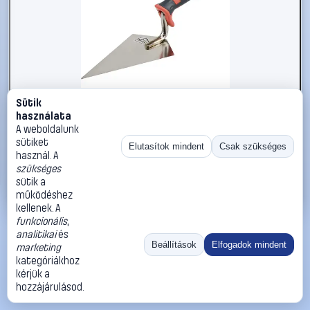
Sütik
#2734353
használata
kwb 925564 Hegyes vakolókanál Edelstahl
A weboldalunk
sütiket
kwb
Kőműveskanál
Elutasítok mindent
Csak szükséges
használ. A
4 790 Ft
szükséges
sütik a
Kosárba
Azonnali vásárlás
működéshez
kellenek. A
funkcionális
,
Ugrás:
«
‹
1
›
»
analitikai
és
Méret:
Rendezés:
Beállítások
Elfogadok mindent
marketing
kategóriákhoz
©
2026
ÁSZF
Adatvédelem
Impresszum
Kapcsolat
kérjük a
ThermoScope
Cégbemutató
Sütibeállítások
hozzájárulásod.