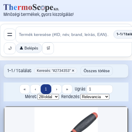
Minőségi termékek, gyors kiszolgálás!
1–1 / 1 tal
🌙
👤 Belépés
🛒
1–1 / 1 találat
Összes törlése
Keresés: “#2734353” ✕
Ugrás:
«
‹
1
›
»
Méret:
Rendezés: